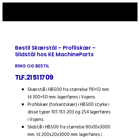
Bestil Skærstål – Profilskær –
Slidstål hos KE MachineParts
RING OG BESTIL
TLF. 21 51 17 09
Skærstål i HB500 fra størrelse 110×12 mm.
til 300×50 mm. lagerføres i Vojens.
Profilskær (forkantskær) i HB500 styrke i
disse typer 101-151-203 og 254 lagerføres
i Vojens.
Slidstål i HB500 fra størrelse 80x10x3000
mm. til 200x20x3000 mm. lagerføres i